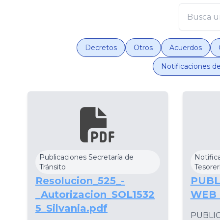
Decretos
Otros
Acuerdos
Notificaciones de
Publicaciones Secretaría de
Notific
Tránsito
Tesorer
Resolucion_525_-
PUBL
_Autorizacion_SOL1532
WEB 
5_Silvania.pdf
PUBLI