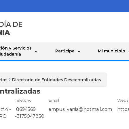
DÍA DE
NIA
ión y Servicios
Participa
Mi municipio
Ciudadanía
rios
Directorio de Entidades Descentralizadas
ntralizadas
Teléfono
Email
Websi
# 4 -
8694569
empusilvania@hotmail.com
http
TRO
-3175047850