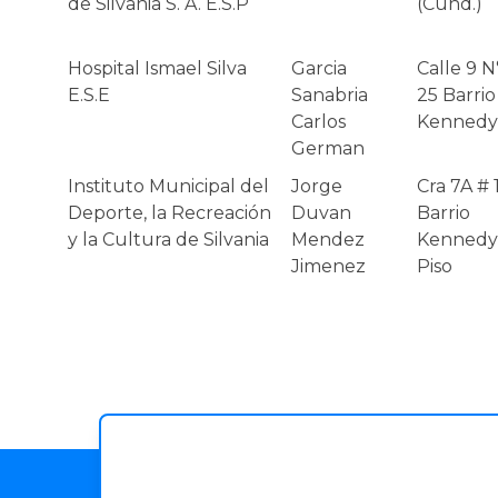
de Silvania S. A. E.S.P
(Cund.)
Hospital Ismael Silva
Garcia
Calle 9 N
E.S.E
Sanabria
25 Barrio
Carlos
Kennedy
German
Instituto Municipal del
Jorge
Cra 7A # 
Deporte, la Recreación
Duvan
Barrio
y la Cultura de Silvania
Mendez
Kennedy 
Jimenez
Piso