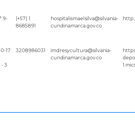
° 9-
(+57) 1
hospitalismaelsilva@silvania-
http:
8685891
cundinamarca.gov.co
10-17
3208986031
imdresycultura@silvania-
https
cundinamarca.gov.co
depo
- 3
1.mic