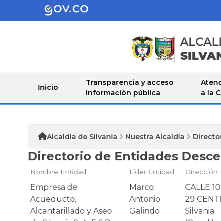
ALCAL
SILVA
Transparencia y acceso
Atenc
Inicio
información pública
a la 
Alcaldía de Silvania
Nuestra Alcaldía
Directo
Directorio de Entidades Desce
Nombre Entidad
Líder Entidad
Dirección
Empresa de
Marco
CALLE 10 
Acueducto,
Antonio
29 CEN
Alcantarillado y Aseo
Galindo
Silvania