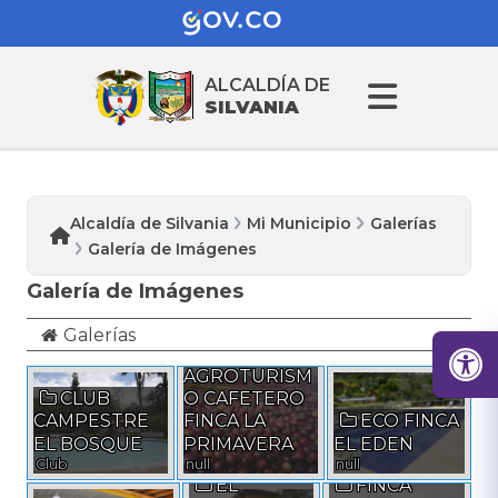
ALCALDÍA DE
SILVANIA
Alcaldía de Silvania
Mi Municipio
Galerías
Galería de Imágenes
Galería de Imágenes
Galerías
AGROTURISM
CLUB
O CAFETERO
CAMPESTRE
FINCA LA
ECO FINCA
EL BOSQUE
PRIMAVERA
EL EDEN
Club
null
null
EL
FINCA