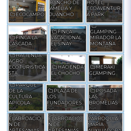
RANCHO DE
HOTEL
AMELIA Y
ECOAVENTUR
ECOCAMPO
JUANCHO
A PARK
null
null
null
FINCA
GLAMPING
FINCA LA
VACACIONAL
MIRADOR LA
CASCADA
EL SINAY
MONTAÑA
null
null
null
HACIENDA
AGRO
ECOTURISTICA
HACIENDA
MERAKI
5TA
EL CHOCHO
GLAMPING
null
null
null
PARQUE
DE LA
PLAZA DE
POSADA
CULTURA
LOS
LAS
APÍCOLA
FUNDADORES
BROMELIAS
TÉCNICAS
TÉCNICAS
TEMPLO
null
null
null
DE
DE
DE LA
ELABROACIÓ
ELABROACIÓ
PARROQUIA
N DE
N DE
MARÍA
ARTESANIAS
ARTESANIAS
AUXILIADORA