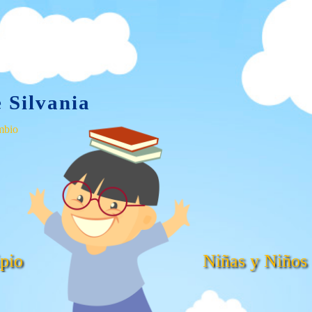
e Silvania
mbio
pio
Niñas y Niños