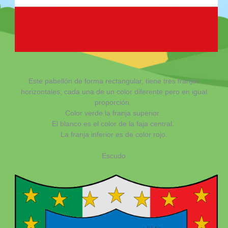
Este pabellón de forma rectangular, tiene tres franjas
horizontales, cada una de un color diferente pero en igual
proporción. ​
Color verde la franja superior.
El blanco es el color de la faja central.
La franja inferior es de color rojo.
Escudo​